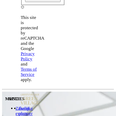
This site
is
protected
by
reCAPTCHA
and the
Google
Privacy
Policy
and
Terms of
Service
apply.
MENU
ACTIES
Zakelijke
Event
events
planner