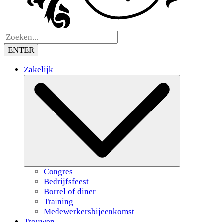
ENTER
Zakelijk
Congres
Bedrijfsfeest
Borrel of diner
Training
Medewerkersbijeenkomst
Trouwen