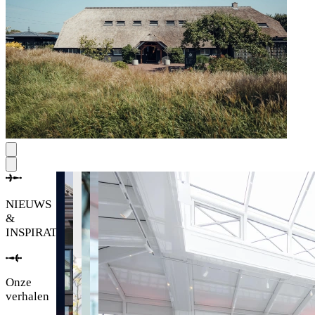
NIEUWS
&
INSPIRATIE
Onze
verhalen