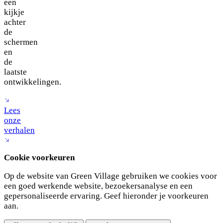
een
kijkje
achter
de
schermen
en
de
laatste
ontwikkelingen.
Lees
onze
verhalen
Cookie voorkeuren
Op de website van Green Village gebruiken we cookies voor
een goed werkende website, bezoekersanalyse en een
gepersonaliseerde ervaring. Geef hieronder je voorkeuren
aan.