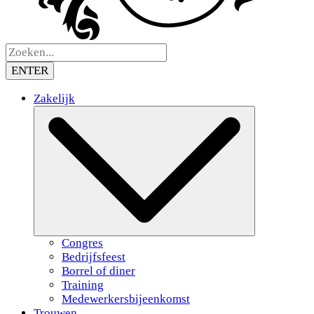
ENTER
Zakelijk
Congres
Bedrijfsfeest
Borrel of diner
Training
Medewerkersbijeenkomst
Trouwen