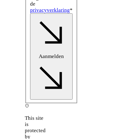
de
privacyverklaring
*
Aanmelden
This site
is
protected
by