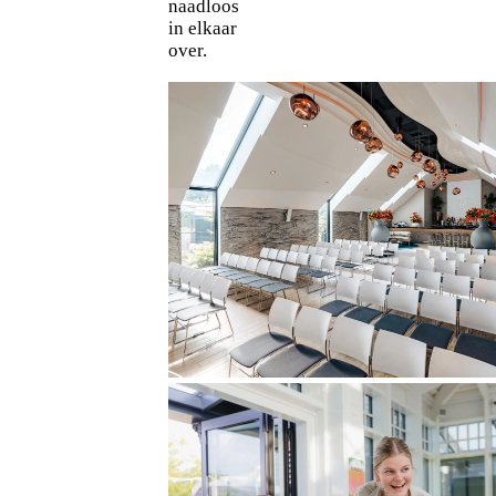
naadloos
in elkaar
over.