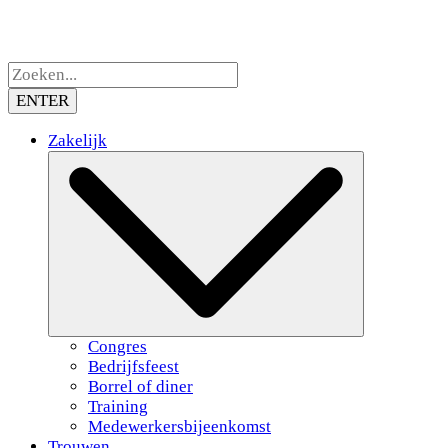
ENTER
Zakelijk
Congres
Bedrijfsfeest
Borrel of diner
Training
Medewerkersbijeenkomst
Trouwen