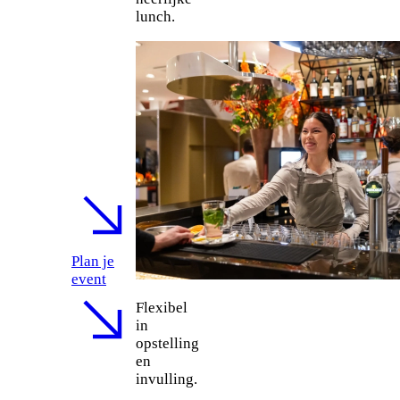
lunch.
Plan je
event
Flexibel
in
opstelling
en
invulling.