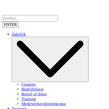
ENTER
Zakelijk
Congres
Bedrijfsfeest
Borrel of diner
Training
Medewerkersbijeenkomst
Trouwen