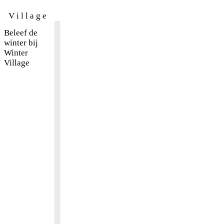
V
i
l
l
a
g
e
Beleef de
winter bij
Winter
Village